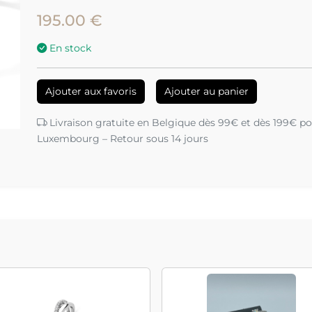
195.00 €
En stock
Ajouter aux favoris
Ajouter au panier
Livraison gratuite en Belgique dès 99€ et dès 199€ pou
Luxembourg – Retour sous 14 jours