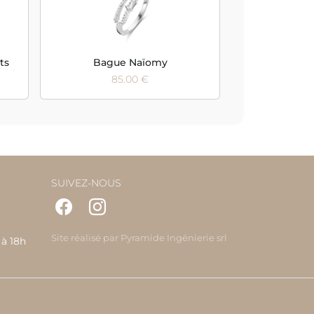
ts
Bague Naïomy
85.00 €
SUIVEZ-NOUS
Site réalisé par
Pyramide Ingénierie srl
 à 18h