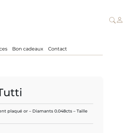
ices
Bon cadeaux
Contact
utti
nt plaqué or – Diamants 0.048cts – Taille