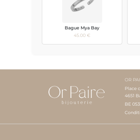
Bague Mya Bay
45.00 €
OR PA
Place 
4651 B
BE 053
Condit