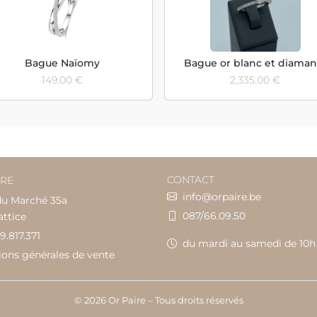
Bague Naïomy
Bague or blanc et diaman
149.00 €
2,335.00 €
CONTACT
IRE
info@orpaire.be
du Marché 35a
087/66.09.50
attice
9.817.371
du mardi au samedi de 10h
ions générales de vente
© 2026 Or Paire – Tous droits réservés