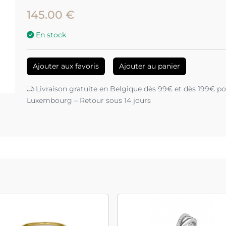
145.00 €
En stock
Ajouter aux favoris
Ajouter au panier
Livraison gratuite en Belgique dès 99€ et dès 199€ pou
Luxembourg – Retour sous 14 jours