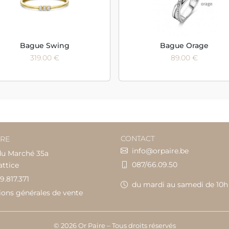
Bague Swing
Bague Orage
319.00 €
89.00 €
CONTACT
IRE
info@orpaire.be
du Marché 35a
087/66.09.50
attice
9.817.371
du mardi au samedi de 10h
ions générales de vente
© 2026 Or Paire – Tous droits réservés