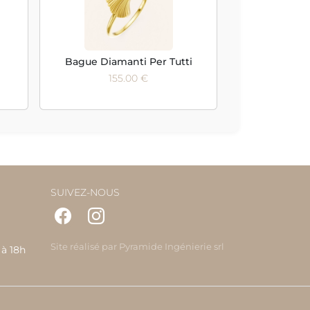
Bague Diamanti Per Tutti
155.00 €
SUIVEZ-NOUS
Site réalisé par
Pyramide Ingénierie srl
 à 18h