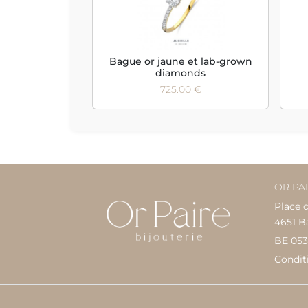
Bague or jaune et lab-grown
diamonds
725.00 €
OR PA
Place 
4651 B
BE 053
Condit