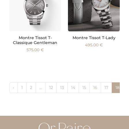
Montre Tissot T-
Montre Tissot T-Lady
Classique Gentleman
495.00 €
575.00 €
‹
1
2
...
12
13
14
15
16
17
18
1