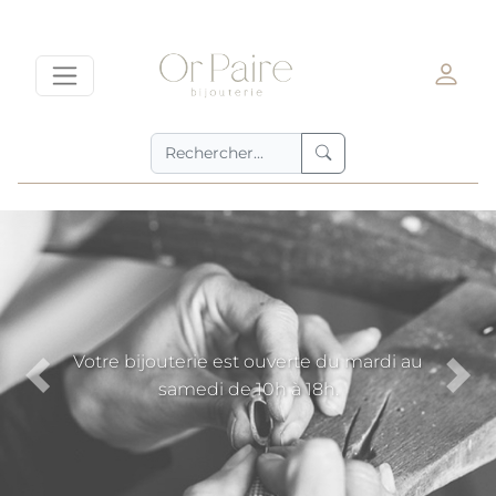
Votre bijouterie est ouverte du mardi au
samedi de 10h à 18h.