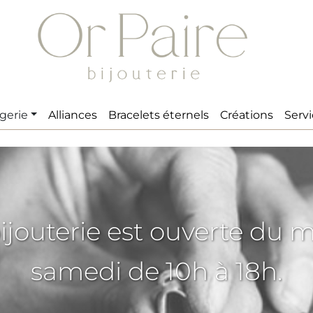
gerie
Alliances
Bracelets éternels
Créations
Serv
ijouterie est ouverte du 
samedi de 10h à 18h.