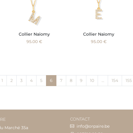
Collier Naïomy
Collier Naïomy
95.00 €
95.00 €
1
2
3
4
5
6
7
8
9
10
...
154
155
CONTACT
IRE
info@orpaire.be
du Marché 35a