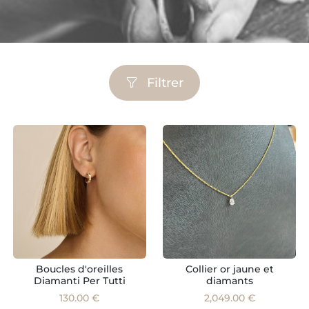
Filtrer
Boucles d'oreilles
Collier or jaune et
Diamanti Per Tutti
diamants
130.00 €
2,049.00 €